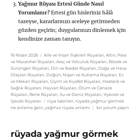
Yağmur Rüyası Ertesi Günde Nasıl
Yorumlanır?
Ertesi gün hisleriniz hâlâ
tazeyse, kararlarınızı aceleye getirmeden
gözden geçirin; duygularınızı dinlemek için
kendinize zaman tanıyın.
Yayın
Kategoriler
16 Nisan 2026
Aile ve İnsan İlişkileri Rüyaları
,
Altın, Para
tarihi
ve Mücevher Rüyaları
,
Araç ve Yolculuk Rüyaları
,
Böcek ve
Sürüngen Rüyaları
,
Din ve İbadet Rüyaları
,
Doğa ve Hava
Olayları Rüyaları
,
Düğün, Nişan ve Kutlama Rüyaları
,
Ev
ve Mekan Rüyaları
,
Giyim ve Kıyafet Rüyaları
,
Hastalık ve
Sağlık Rüyaları
,
Hayvan Rüyaları
,
Ölüm ve Cenaze
Rüyaları
,
Renk Rüyaları
,
Su ve Deniz Rüyaları
,
Yiyecek ve
Etiketler
İçecek Rüyaları
rüya tabirleri
,
rüyada yağmur görmek
Rüyada
ne anlama gelir
,
yağmur rüyası anlamı
bir yorum yapın
Yağmur
Görmek
Ne
rüyada yağmur görmek
Anlama