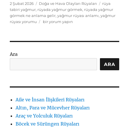
Yayın
Kategoriler
Etiketler
2 Şubat 2026
Doğa ve Hava Olayları Rüyaları
rüya
tarihi
tabiri yağmur
,
rüyada yağmur görmek
,
rüyada yağmur
görmek ne anlama gelir
,
yağmur rüyası anlamı
,
yağmur
rüyada
rüyası yorumu
bir yorum yapın
yağmur
görmek
ne
anlama
gelir:
Ara
anlamlar
ve
ARA
ipuçları
için
Aile ve İnsan İlişkileri Rüyaları
Altın, Para ve Mücevher Rüyaları
Araç ve Yolculuk Rüyaları
Böcek ve Sürüngen Rüyaları