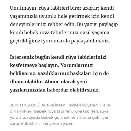
Unutmayın, rüya tabirleri birer araçtır; kendi
yaşamınızla uyumlu hale getirmek için kendi
deneyimlerinizi rehber edin. Bu yazıyı paylaşıp
kendi bebek rüya tabirlerinizi nasıl yaşama
geçirildiğinizi yorumlarda paylaşabilirsiniz.
İsterseniz bugün kendi rüya tabirlerinizi
keşfetmeye başlayın. Yorumlarınızı
bekliyoruz, yazdıklarınız başkaları için de
ilham olabilir. Abone olarak yeni
yazılarımızdan haberdar olabilirsiniz.
Yayın
Kategoriler
Etiketler
28 Nisan 2026
Aile ve İnsan İlişkileri Rüyaları
aile
tarihi
dinamikleri
,
bebek rüya tabirleri
,
rüya tabirleri
,
rüya
yorumu
,
rüyada bebek görmek ne anlama gelir
,
yenı
Bebek
sorumluluklar
bir yorum yapın
Rüya