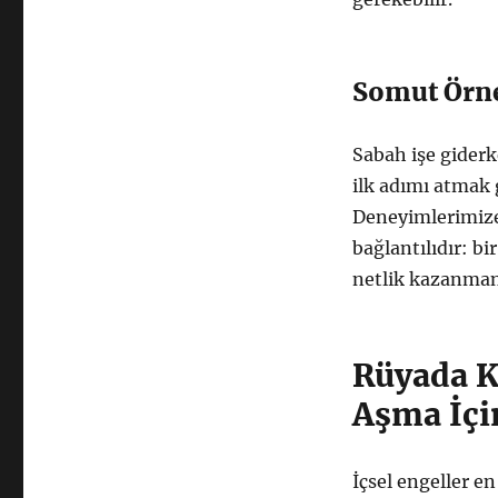
Somut Örn
Sabah işe giderk
ilk adımı atmak g
Deneyimlerimize 
bağlantılıdır: b
netlik kazanman
Rüyada K
Aşma İçin
İçsel engeller en