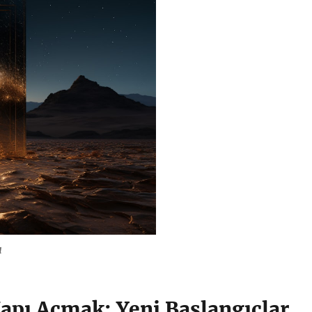
ı
apı Açmak: Yeni Başlangıçlar