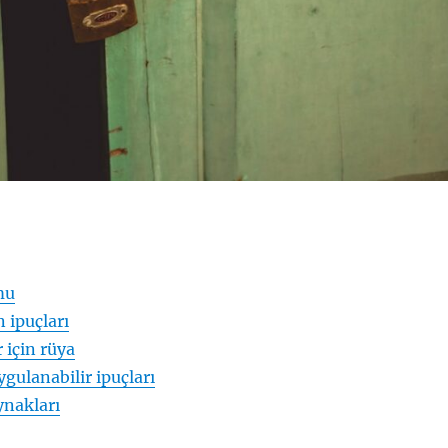
mu
n ipuçları
 için rüya
gulanabilir ipuçları
ynakları