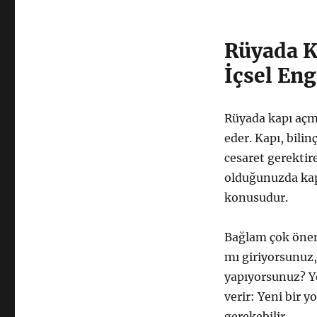
İçsel
Engelleri
Aşma
Rüyada K
ve
İçsel Eng
Yeni
Başlangıçlar
için
Rüyada kapı açma
eder. Kapı, bilin
cesaret gerektire
olduğunuzda kapı
konusudur.
Bağlam çok önem
mı giriyorsunuz,
yapıyorsunuz? Ye
verir: Yeni bir y
gerekebilir.