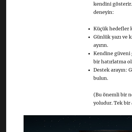
kendini gösterir
deneyin:
Küçük hedefler 
Günlük yazı ve k
ayırın.
Kendine güveni g
bir hatırlatma ol
Destek arayın: G
bulun.
(Bu önemli bir n
yoludur. Tek bir 