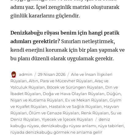
adımı yaz. İçsel zenginlik matrisi oluşturarak
günlük kararlarını güçlendir.
Denizkabuğu rüyası benim için hangi pratik
adımları gerektirir?
Sınırları netleştirmek,
kendi enerjini korumak için bir plan yapmak ve
bu planı düzenli olarak uygulamak gerekir.
Yazar
Yayın
Kategoriler
admin
29 Nisan 2026
Aile ve İnsan İlişkileri
tarihi
Rüyaları
,
Altın, Para ve Mücevher Rüyaları
,
Araç ve
Yolculuk Rüyaları
,
Böcek ve Sürüngen Rüyaları
,
Din ve
İbadet Rüyaları
,
Doğa ve Hava Olayları Rüyaları
,
Düğün,
Nişan ve Kutlama Rüyaları
,
Ev ve Mekan Rüyaları
,
Giyim
ve Kıyafet Rüyaları
,
Hastalık ve Sağlık Rüyaları
,
Hayvan
Rüyaları
,
Ölüm ve Cenaze Rüyaları
,
Renk Rüyaları
,
Su ve
Etiketler
Deniz Rüyaları
,
Yiyecek ve İçecek Rüyaları
deniz
kabuğu rüyası
,
denizkabuğu rüyası anlamı
,
rüya tabirleri
,
rüyada denizkabuğu görmek ne anlama gelir