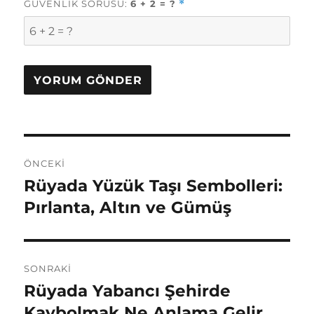
GÜVENLIK SORUSU:
6 + 2 = ?
*
Yazı
ÖNCEKI
gezinmesi
Rüyada Yüzük Taşı Sembolleri:
Önceki
yazı:
Pırlanta, Altın ve Gümüş
SONRAKI
Rüyada Yabancı Şehirde
Sonraki
yazı:
Kaybolmak Ne Anlama Gelir