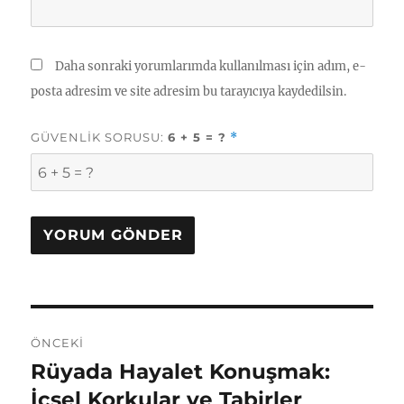
Daha sonraki yorumlarımda kullanılması için adım, e-
posta adresim ve site adresim bu tarayıcıya kaydedilsin.
GÜVENLIK SORUSU:
6 + 5 = ?
*
Yazı
ÖNCEKI
gezinmesi
Rüyada Hayalet Konuşmak:
Önceki
yazı:
İçsel Korkular ve Tabirler