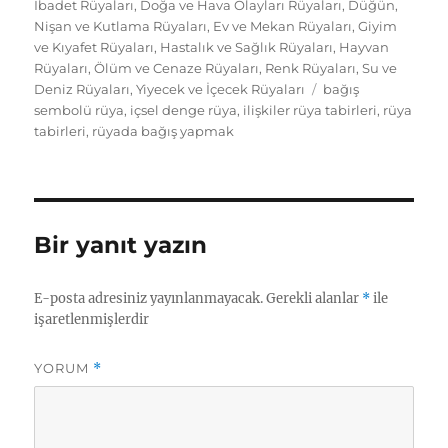
İbadet Rüyaları
,
Doğa ve Hava Olayları Rüyaları
,
Düğün,
Nişan ve Kutlama Rüyaları
,
Ev ve Mekan Rüyaları
,
Giyim
ve Kıyafet Rüyaları
,
Hastalık ve Sağlık Rüyaları
,
Hayvan
Rüyaları
,
Ölüm ve Cenaze Rüyaları
,
Renk Rüyaları
,
Su ve
Etiketler
Deniz Rüyaları
,
Yiyecek ve İçecek Rüyaları
bağış
sembolü rüya
,
içsel denge rüya
,
ilişkiler rüya tabirleri
,
rüya
tabirleri
,
rüyada bağış yapmak
Bir yanıt yazın
E-posta adresiniz yayınlanmayacak.
Gerekli alanlar
*
ile
işaretlenmişlerdir
YORUM
*