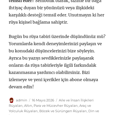
temsil eder?
Sembolik olarak, sizinle bir bağa
ihtiyaç duyan bir yönünüzü veya ilişkideki
karşılıklı desteği temsil eder. Unutmayın ki her
rüya kişisel bağlama sahiptir.
Bugün bu rüya tabiri üzerinde düşündünüz mü?
Yorumlarda kendi deneyimlerinizi paylaşın ve
bu konudaki düşüncelerinizi bize söyleyin.
Ayrıca bu yazıyı sevdiklerinizle paylaşarak
onların da rüya tabirleriyle ilgili farkındalık
kazanmasına yardımcı olabilirsiniz. Bizi
izlemeye ve yeni içerikler için abone olmaya
devam edin!
Yazar
Yayın
Kategoriler
admin
16 Mayıs 2026
Aile ve İnsan İlişkileri
tarihi
Rüyaları
,
Altın, Para ve Mücevher Rüyaları
,
Araç ve
Yolculuk Rüyaları
,
Böcek ve Sürüngen Rüyaları
,
Din ve