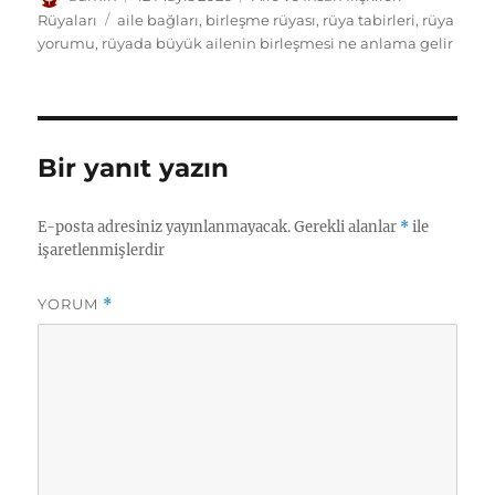
tarihi
Etiketler
Rüyaları
aile bağları
,
birleşme rüyası
,
rüya tabirleri
,
rüya
yorumu
,
rüyada büyük ailenin birleşmesi ne anlama gelir
Bir yanıt yazın
E-posta adresiniz yayınlanmayacak.
Gerekli alanlar
*
ile
işaretlenmişlerdir
YORUM
*