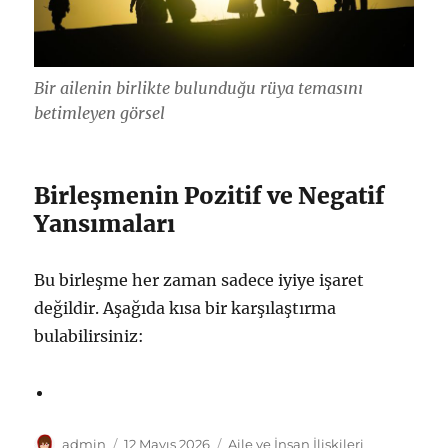
Bir ailenin birlikte bulunduğu rüya temasını
betimleyen görsel
Birleşmenin Pozitif ve Negatif
Yansımaları
Bu birleşme her zaman sadece iyiye işaret
değildir. Aşağıda kısa bir karşılaştırma
bulabilirsiniz:
Yazar
Yayın
Kategoriler
admin
12 Mayıs 2026
Aile ve İnsan İlişkileri