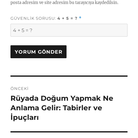
posta adresim ve site adresim bu tarayıcıya kaydedilsin.
GÜVENLIK SORUSU:
4 + 5 = ?
*
Yazı
ÖNCEKI
gezinmesi
Rüyada Doğum Yapmak Ne
Önceki
yazı:
Anlama Gelir: Tabirler ve
İpuçları