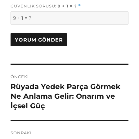
GÜVENLIK SORUSU:
9 + 1 = ?
*
Yazı
ÖNCEKI
gezinmesi
Rüyada Yedek Parça Görmek
Önceki
yazı:
Ne Anlama Gelir: Onarım ve
İçsel Güç
SONRAKI