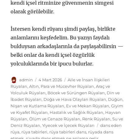
kendi içsel ritminize güvenmenin simgesi
olarak görülebilir.
İstersen kendi rüyanı şimdi paylaş, birlikte
anlamlarını keşfedelim. Bu yazıyı faydalı
bulduysan arkadaşlarınla da paylaşabilirsin —
belki onlar da kendi içsel özgürlük
yolculuklarında bir ipucu bulurlar.
Yazar
Yayın
Kategoriler
admin
4 Mart 2026
Aile ve İnsan İlişkileri
tarihi
Rüyaları
,
Altın, Para ve Mücevher Rüyaları
,
Araç ve
Yolculuk Rüyaları
,
Böcek ve Sürüngen Rüyaları
,
Din ve
İbadet Rüyaları
,
Doğa ve Hava Olayları Rüyaları
,
Düğün,
Nişan ve Kutlama Rüyaları
,
Ev ve Mekan Rüyaları
,
Giyim
ve Kıyafet Rüyaları
,
Hastalık ve Sağlık Rüyaları
,
Hayvan
Rüyaları
,
Ölüm ve Cenaze Rüyaları
,
Renk Rüyaları
,
Su ve
Etiketler
Deniz Rüyaları
,
Yiyecek ve İçecek Rüyaları
dans eden
rüya
,
rüya tabirleri
,
rüya tabirleri dans
,
rüyada dans
etmek
,
rüyada dans etmek ne anlama gelir