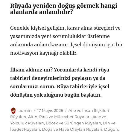
Rüyada yeniden doğuş görmek hangi
alanlarda anlamlıdır?
Genelde kişisel gelişim, karar alma süreçleri ve
yaşamınızda yeni sorumluluklar üstlenme
anlarında anlam kazanır. İçsel dönüşüm için bir
motivasyon kaynağı olabilir.
İlham aldınız mı? Yorumlarda kendi rüya
tabirleri deneyimlerinizi paylaşın ya da
sorularınızı sorun. Rüya tabirleriyle içsel
dönüşüm yolculuğunu bugün başlatın.
Yazar
Yayın
Kategoriler
admin
17 Mayıs 2026
Aile ve İnsan İlişkileri
tarihi
Rüyaları
,
Altın, Para ve Mücevher Rüyaları
,
Araç ve
Yolculuk Rüyaları
,
Böcek ve Sürüngen Rüyaları
,
Din ve
İbadet Rüyaları
,
Doğa ve Hava Olayları Rüyaları
,
Düğün,