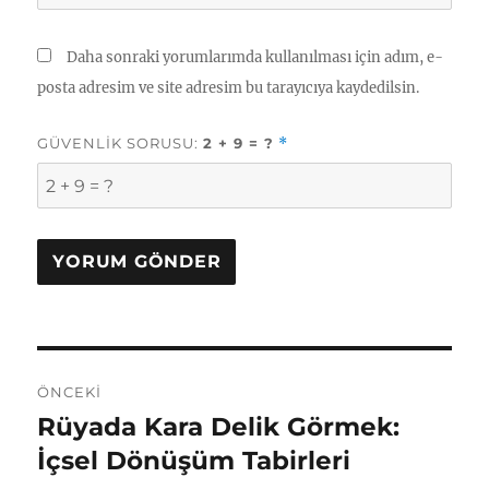
Daha sonraki yorumlarımda kullanılması için adım, e-
posta adresim ve site adresim bu tarayıcıya kaydedilsin.
GÜVENLIK SORUSU:
2 + 9 = ?
*
Yazı
ÖNCEKI
gezinmesi
Rüyada Kara Delik Görmek:
Önceki
yazı:
İçsel Dönüşüm Tabirleri