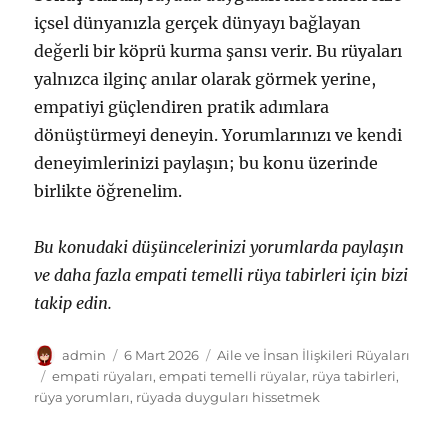
içsel dünyanızla gerçek dünyayı bağlayan
değerli bir köprü kurma şansı verir. Bu rüyaları
yalnızca ilginç anılar olarak görmek yerine,
empatiyi güçlendiren pratik adımlara
dönüştürmeyi deneyin. Yorumlarınızı ve kendi
deneyimlerinizi paylaşın; bu konu üzerinde
birlikte öğrenelim.
Bu konudaki düşüncelerinizi yorumlarda paylaşın
ve daha fazla empati temelli rüya tabirleri için bizi
takip edin.
Yazar
Yayın
Kategoriler
admin
6 Mart 2026
Aile ve İnsan İlişkileri Rüyaları
tarihi
Etiketler
empati rüyaları
,
empati temelli rüyalar
,
rüya tabirleri
,
rüya yorumları
,
rüyada duyguları hissetmek