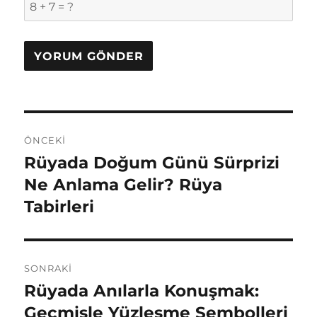
Yazı
ÖNCEKI
gezinmesi
Rüyada Doğum Günü Sürprizi
Önceki
yazı:
Ne Anlama Gelir? Rüya
Tabirleri
SONRAKI
Rüyada Anılarla Konuşmak:
Sonraki
yazı:
Geçmişle Yüzleşme Sembolleri