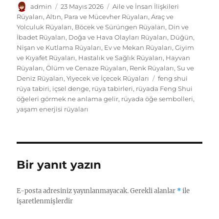
Yazar
Yayın
Kategoriler
admin
23 Mayıs 2026
Aile ve İnsan İlişkileri
tarihi
Rüyaları
,
Altın, Para ve Mücevher Rüyaları
,
Araç ve
Yolculuk Rüyaları
,
Böcek ve Sürüngen Rüyaları
,
Din ve
İbadet Rüyaları
,
Doğa ve Hava Olayları Rüyaları
,
Düğün,
Nişan ve Kutlama Rüyaları
,
Ev ve Mekan Rüyaları
,
Giyim
ve Kıyafet Rüyaları
,
Hastalık ve Sağlık Rüyaları
,
Hayvan
Rüyaları
,
Ölüm ve Cenaze Rüyaları
,
Renk Rüyaları
,
Su ve
Etiketler
Deniz Rüyaları
,
Yiyecek ve İçecek Rüyaları
feng shui
rüya tabiri
,
içsel denge
,
rüya tabirleri
,
rüyada Feng Shui
öğeleri görmek ne anlama gelir
,
rüyada öğe sembolleri
,
yaşam enerjisi rüyaları
Bir yanıt yazın
E-posta adresiniz yayınlanmayacak.
Gerekli alanlar
*
ile
işaretlenmişlerdir