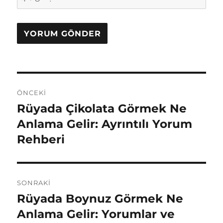
Yazı
ÖNCEKI
gezinmesi
Rüyada Çikolata Görmek Ne
Önceki
yazı:
Anlama Gelir: Ayrıntılı Yorum
Rehberi
SONRAKI
Rüyada Boynuz Görmek Ne
Sonraki
yazı:
Anlama Gelir: Yorumlar ve