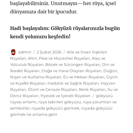
başlayabilirsiniz. Unutmayın—her rüya, içsel
dünyamıza dair bir ipucudur.
Hadi başlayalım: Gökyüzü rüyalarınızla bugün
kendi yolunuzu keşfedin!
Yazar
Yayın
Kategoriler
admin
2 Şubat 2026
Aile ve İnsan İlişkileri
tarihi
Rüyaları
,
Altın, Para ve Mücevher Rüyaları
,
Araç ve
Yolculuk Rüyaları
,
Böcek ve Sürüngen Rüyaları
,
Din ve
İbadet Rüyaları
,
Doğa ve Hava Olayları Rüyaları
,
Düğün,
Nişan ve Kutlama Rüyaları
,
Ev ve Mekan Rüyaları
,
Giyim
ve Kıyafet Rüyaları
,
Hastalık ve Sağlık Rüyaları
,
Hayvan
Rüyaları
,
Ölüm ve Cenaze Rüyaları
,
Renk Rüyaları
,
Su ve
Etiketler
Deniz Rüyaları
,
Yiyecek ve İçecek Rüyaları
gökyüzü
rüyası anlamı
,
rüya tabirleri gökyüzü
,
rüya yorumları ve
semboller
,
rüyada gökyüzü görmek
,
rüyada gökyüzü
görmek ne anlama gelir