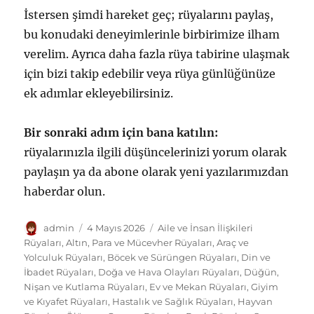
İstersen şimdi hareket geç; rüyalarını paylaş,
bu konudaki deneyimlerinle birbirimize ilham
verelim. Ayrıca daha fazla rüya tabirine ulaşmak
için bizi takip edebilir veya rüya günlüğünüze
ek adımlar ekleyebilirsiniz.
Bir sonraki adım için bana katılın:
rüyalarınızla ilgili düşüncelerinizi yorum olarak
paylaşın ya da abone olarak yeni yazılarımızdan
haberdar olun.
Yazar
Yayın
Kategoriler
admin
4 Mayıs 2026
Aile ve İnsan İlişkileri
tarihi
Rüyaları
,
Altın, Para ve Mücevher Rüyaları
,
Araç ve
Yolculuk Rüyaları
,
Böcek ve Sürüngen Rüyaları
,
Din ve
İbadet Rüyaları
,
Doğa ve Hava Olayları Rüyaları
,
Düğün,
Nişan ve Kutlama Rüyaları
,
Ev ve Mekan Rüyaları
,
Giyim
ve Kıyafet Rüyaları
,
Hastalık ve Sağlık Rüyaları
,
Hayvan