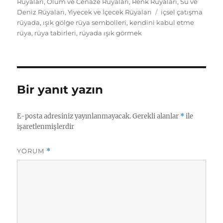
Rüyaları
,
Ölüm ve Cenaze Rüyaları
,
Renk Rüyaları
,
Su ve
Etiketler
Deniz Rüyaları
,
Yiyecek ve İçecek Rüyaları
içsel çatışma
rüyada
,
ışık gölge rüya sembolleri
,
kendini kabul etme
rüya
,
rüya tabirleri
,
rüyada ışık görmek
Bir yanıt yazın
E-posta adresiniz yayınlanmayacak.
Gerekli alanlar
*
ile
işaretlenmişlerdir
YORUM
*