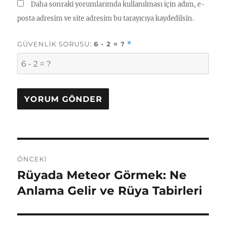
Daha sonraki yorumlarımda kullanılması için adım, e-
posta adresim ve site adresim bu tarayıcıya kaydedilsin.
GÜVENLIK SORUSU:
6 - 2 = ?
*
Yazı
ÖNCEKI
gezinmesi
Rüyada Meteor Görmek: Ne
Önceki
yazı:
Anlama Gelir ve Rüya Tabirleri