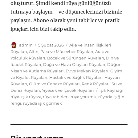
oluşturur. Şimdi kendi rüya günlüğünüzü
tutmaya başlayın—ve düşüncelerinizi bizimle
paylaşın. Abone olarak yeni tabirler ve pratik
ipuçları için bizi takip edin.
Yazar
Yayın
Kategoriler
admin
5 Şubat 2026
Aile ve İnsan İlişkileri
tarihi
Rüyaları
,
Altın, Para ve Mücevher Rüyaları
,
Araç ve
Yolculuk Rüyaları
,
Böcek ve Sürüngen Rüyaları
,
Din ve
İbadet Rüyaları
,
Doğa ve Hava Olayları Rüyaları
,
Düğün,
Nişan ve Kutlama Rüyaları
,
Ev ve Mekan Rüyaları
,
Giyim
ve Kıyafet Rüyaları
,
Hastalık ve Sağlık Rüyaları
,
Hayvan
Rüyaları
,
Ölüm ve Cenaze Rüyaları
,
Renk Rüyaları
,
Su ve
Etiketler
Deniz Rüyaları
,
Yiyecek ve İçecek Rüyaları
ışık kaynağı
rüya
,
ışık rüyası
,
rüya tabirleri
,
rüya yorumu
,
rüyada ışığın
rengi
,
rüyada ışık görmek