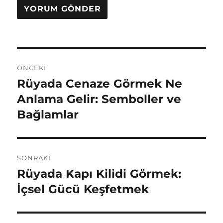
Yazı
ÖNCEKI
gezinmesi
Rüyada Cenaze Görmek Ne
Önceki
yazı:
Anlama Gelir: Semboller ve
Bağlamlar
SONRAKI
Rüyada Kapı Kilidi Görmek:
Sonraki
yazı:
İçsel Gücü Keşfetmek