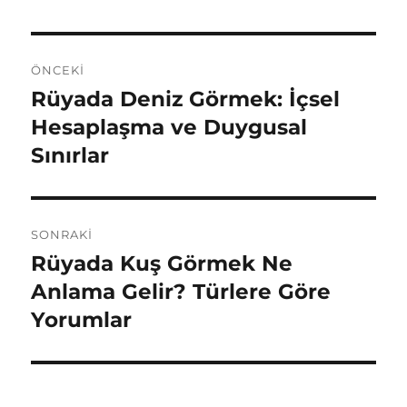
Yazı
ÖNCEKI
gezinmesi
Rüyada Deniz Görmek: İçsel
Önceki
yazı:
Hesaplaşma ve Duygusal
Sınırlar
SONRAKI
Rüyada Kuş Görmek Ne
Sonraki
yazı:
Anlama Gelir? Türlere Göre
Yorumlar