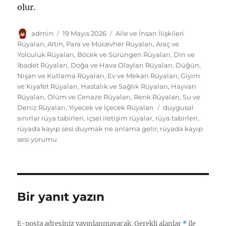
olur.
Yazar
Yayın
Kategoriler
admin
19 Mayıs 2026
Aile ve İnsan İlişkileri
tarihi
Rüyaları
,
Altın, Para ve Mücevher Rüyaları
,
Araç ve
Yolculuk Rüyaları
,
Böcek ve Sürüngen Rüyaları
,
Din ve
İbadet Rüyaları
,
Doğa ve Hava Olayları Rüyaları
,
Düğün,
Nişan ve Kutlama Rüyaları
,
Ev ve Mekan Rüyaları
,
Giyim
ve Kıyafet Rüyaları
,
Hastalık ve Sağlık Rüyaları
,
Hayvan
Rüyaları
,
Ölüm ve Cenaze Rüyaları
,
Renk Rüyaları
,
Su ve
Etiketler
Deniz Rüyaları
,
Yiyecek ve İçecek Rüyaları
duygusal
sınırlar rüya tabirleri
,
içsel iletişim rüyalar
,
rüya tabirleri
,
rüyada kayıp sesi duymak ne anlama gelir
,
rüyada kayıp
sesi yorumu
Bir yanıt yazın
E-posta adresiniz yayınlanmayacak.
Gerekli alanlar
*
ile