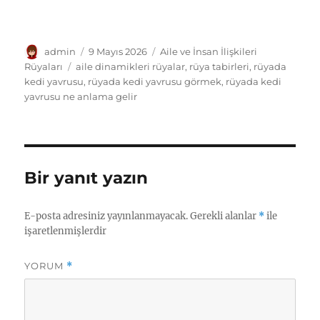
Yazar
Yayın
Kategoriler
admin
9 Mayıs 2026
Aile ve İnsan İlişkileri
tarihi
Etiketler
Rüyaları
aile dinamikleri rüyalar
,
rüya tabirleri
,
rüyada
kedi yavrusu
,
rüyada kedi yavrusu görmek
,
rüyada kedi
yavrusu ne anlama gelir
Bir yanıt yazın
E-posta adresiniz yayınlanmayacak.
Gerekli alanlar
*
ile
işaretlenmişlerdir
YORUM
*