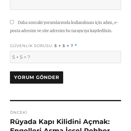
Daha sonraki yorumlarımda kullanılması için adım, e-
posta adresim ve site adresim bu tarayıcıya kaydedilsin.
GÜVENLIK SORUSU:
5 + 5 = ?
*
Yazı
ÖNCEKI
gezinmesi
Rüyada Kapı Kilidini Açmak:
Önceki
yazı:
Engelleri Aşma İçsel Rehber