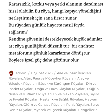
Kararsızlık, korku veya yetki alanının daralması
hissi olabilir. Bu rüya, hangi kapıya yöneldiğini
netleştirmek için sana fırsat sunar.
Bu rüyadan günlük hayatta nasıl fayda
sağlarım?
Kendine güvenini destekleyecek küçük adımlar
at; rüya günlüğünü düzenli tut; bir anahtar
metaforunu günlük kararlarına dönüştür.
Böylece içsel güç daha görünür olur.
Yazar
Yayın
Kategoriler
admin
11 Şubat 2026
Aile ve İnsan İlişkileri
tarihi
Rüyaları
,
Altın, Para ve Mücevher Rüyaları
,
Araç ve
Yolculuk Rüyaları
,
Böcek ve Sürüngen Rüyaları
,
Din ve
İbadet Rüyaları
,
Doğa ve Hava Olayları Rüyaları
,
Düğün,
Nişan ve Kutlama Rüyaları
,
Ev ve Mekan Rüyaları
,
Giyim
ve Kıyafet Rüyaları
,
Hastalık ve Sağlık Rüyaları
,
Hayvan
Rüyaları
,
Ölüm ve Cenaze Rüyaları
,
Renk Rüyaları
,
Su ve
Etiketler
Deniz Rüyaları
,
Yiyecek ve İçecek Rüyaları
engellerle