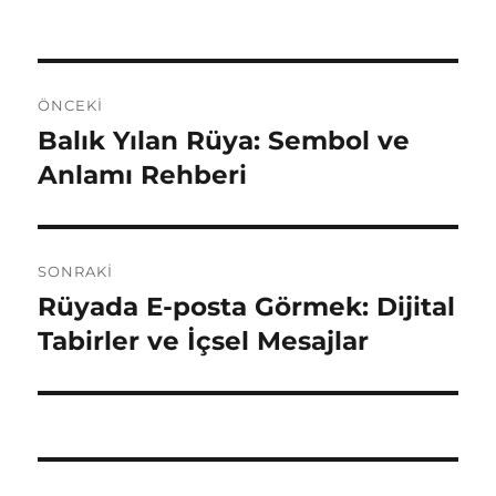
Yazı
ÖNCEKI
gezinmesi
Balık Yılan Rüya: Sembol ve
Önceki
yazı:
Anlamı Rehberi
SONRAKI
Rüyada E-posta Görmek: Dijital
Sonraki
yazı:
Tabirler ve İçsel Mesajlar