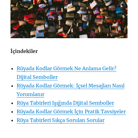
İçindekiler
Rüyada Kodlar Görmek Ne Anlama Gelir?
Dijital Semboller
Rüyada Kodlar Görmek: İçsel Mesajları Nasıl
Yorumlanır
Rüya Tabirleri Işığında Dijital Semboller
Rüyada Kodlar Görmek İçin Pratik Tavsiyeler
Rüya Tabirleri Sıkça Sorulan Sorular