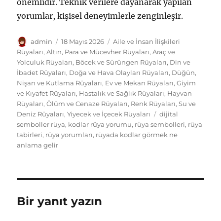
önemlidir. Teknik verilere dayanarak yapılan
yorumlar, kişisel deneyimlerle zenginleşir.
Yazar
Yayın
Kategoriler
admin
18 Mayıs 2026
Aile ve İnsan İlişkileri
tarihi
Rüyaları
,
Altın, Para ve Mücevher Rüyaları
,
Araç ve
Yolculuk Rüyaları
,
Böcek ve Sürüngen Rüyaları
,
Din ve
İbadet Rüyaları
,
Doğa ve Hava Olayları Rüyaları
,
Düğün,
Nişan ve Kutlama Rüyaları
,
Ev ve Mekan Rüyaları
,
Giyim
ve Kıyafet Rüyaları
,
Hastalık ve Sağlık Rüyaları
,
Hayvan
Rüyaları
,
Ölüm ve Cenaze Rüyaları
,
Renk Rüyaları
,
Su ve
Etiketler
Deniz Rüyaları
,
Yiyecek ve İçecek Rüyaları
dijital
semboller rüya
,
kodlar rüya yorumu
,
rüya sembolleri
,
rüya
tabirleri
,
rüya yorumları
,
rüyada kodlar görmek ne
anlama gelir
Bir yanıt yazın