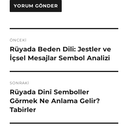
Yazı
ÖNCEKI
gezinmesi
Rüyada Beden Dili: Jestler ve
Önceki
yazı:
İçsel Mesajlar Sembol Analizi
SONRAKI
Rüyada Dinî Semboller
Sonraki
yazı:
Görmek Ne Anlama Gelir?
Tabirler