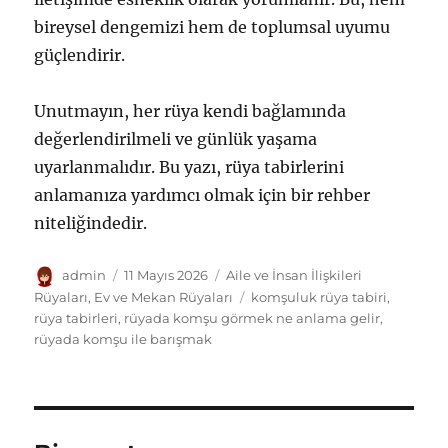
bireysel dengemizi hem de toplumsal uyumu
güçlendirir.
Unutmayın, her rüya kendi bağlamında
değerlendirilmeli ve günlük yaşama
uyarlanmalıdır. Bu yazı, rüya tabirlerini
anlamanıza yardımcı olmak için bir rehber
niteliğindedir.
Yazar
Yayın
Kategoriler
admin
11 Mayıs 2026
Aile ve İnsan İlişkileri
tarihi
Etiketler
Rüyaları
,
Ev ve Mekan Rüyaları
komşuluk rüya tabiri
,
rüya tabirleri
,
rüyada komşu görmek ne anlama gelir
,
rüyada komşu ile barışmak