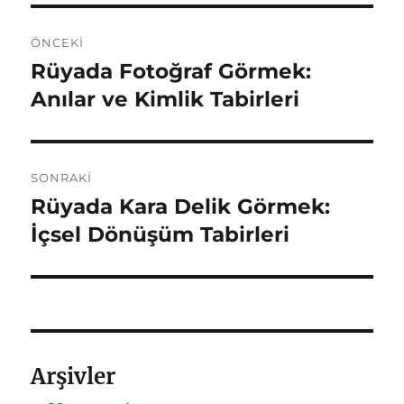
Yazı
ÖNCEKI
gezinmesi
Rüyada Fotoğraf Görmek:
Önceki
yazı:
Anılar ve Kimlik Tabirleri
SONRAKI
Rüyada Kara Delik Görmek:
Sonraki
yazı:
İçsel Dönüşüm Tabirleri
Arşivler