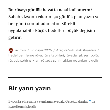
Bu rüyayı günlük hayatta nasıl kullanırım?
Sabah vizyonu çıkarın, 30 günlük plan yazın ve
her gün 1 somut adım atın. Sürekli
uygulanabilir küçük hedefler, büyük değişim
getirir.
Yazar
Yayın
Kategoriler
Etiket
admin
17 Mayıs 2026
Araç ve Yolculuk Rüyaları
tarihi
hedef belirleme rüya
,
rüya tabirleri
,
rüyada ışık sembolü
,
rüyada şehir ışıkları
,
rüyada şehir ışıkları ne anlama gelir
Bir yanıt yazın
E-posta adresiniz yayınlanmayacak.
Gerekli alanlar
*
ile
işaretlenmişlerdir