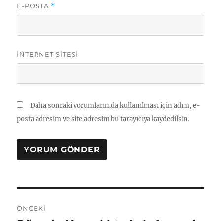
E-POSTA
*
İNTERNET SITESI
Daha sonraki yorumlarımda kullanılması için adım, e-
posta adresim ve site adresim bu tarayıcıya kaydedilsin.
Yazı
ÖNCEKI
gezinmesi