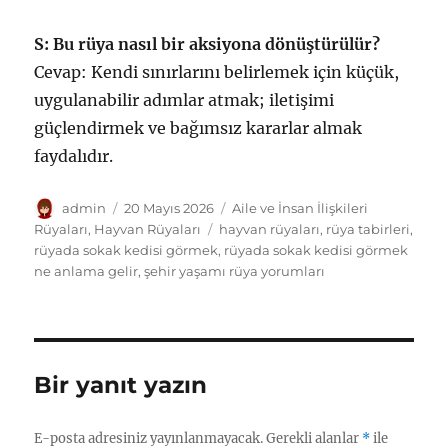
S: Bu rüya nasıl bir aksiyona dönüştürülür?
Cevap: Kendi sınırlarını belirlemek için küçük,
uygulanabilir adımlar atmak; iletişimi
güçlendirmek ve bağımsız kararlar almak
faydalıdır.
Yazar
Yayın
Kategoriler
admin
20 Mayıs 2026
Aile ve İnsan İlişkileri
tarihi
Etiketler
Rüyaları
,
Hayvan Rüyaları
hayvan rüyaları
,
rüya tabirleri
,
rüyada sokak kedisi görmek
,
rüyada sokak kedisi görmek
ne anlama gelir
,
şehir yaşamı rüya yorumları
Bir yanıt yazın
E-posta adresiniz yayınlanmayacak.
Gerekli alanlar
*
ile