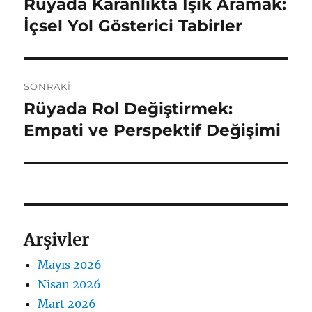
Rüyada Karanlıkta Işık Aramak:
Önceki
yazı:
İçsel Yol Gösterici Tabirler
SONRAKI
Rüyada Rol Değiştirmek:
Sonraki
yazı:
Empati ve Perspektif Değişimi
Arşivler
Mayıs 2026
Nisan 2026
Mart 2026