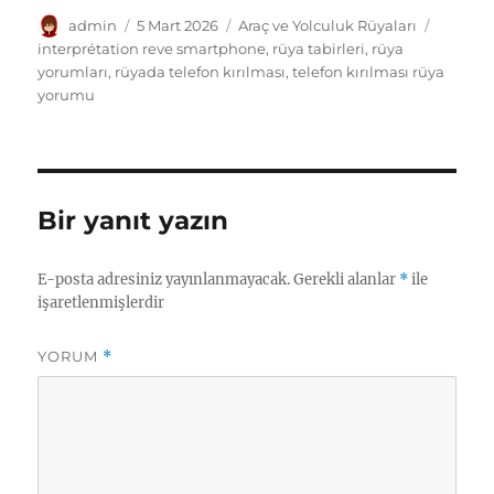
Yazar
Yayın
Kategoriler
Etiketle
admin
5 Mart 2026
Araç ve Yolculuk Rüyaları
tarihi
interprétation reve smartphone
,
rüya tabirleri
,
rüya
yorumları
,
rüyada telefon kırılması
,
telefon kırılması rüya
yorumu
Bir yanıt yazın
E-posta adresiniz yayınlanmayacak.
Gerekli alanlar
*
ile
işaretlenmişlerdir
YORUM
*