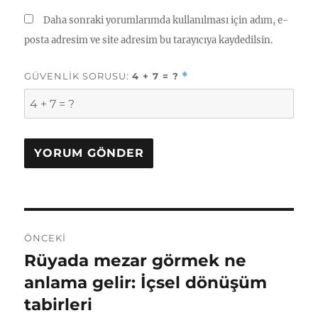
Daha sonraki yorumlarımda kullanılması için adım, e-
posta adresim ve site adresim bu tarayıcıya kaydedilsin.
GÜVENLIK SORUSU:
4 + 7 = ?
*
Yazı
ÖNCEKI
gezinmesi
Rüyada mezar görmek ne
Önceki
yazı:
anlama gelir: İçsel dönüşüm
tabirleri