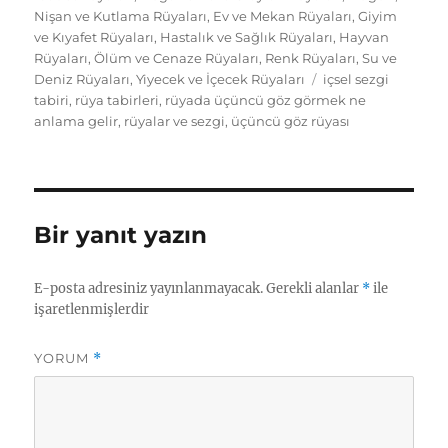
Nişan ve Kutlama Rüyaları
,
Ev ve Mekan Rüyaları
,
Giyim
ve Kıyafet Rüyaları
,
Hastalık ve Sağlık Rüyaları
,
Hayvan
Rüyaları
,
Ölüm ve Cenaze Rüyaları
,
Renk Rüyaları
,
Su ve
Etiketler
Deniz Rüyaları
,
Yiyecek ve İçecek Rüyaları
içsel sezgi
tabiri
,
rüya tabirleri
,
rüyada üçüncü göz görmek ne
anlama gelir
,
rüyalar ve sezgi
,
üçüncü göz rüyası
Bir yanıt yazın
E-posta adresiniz yayınlanmayacak.
Gerekli alanlar
*
ile
işaretlenmişlerdir
YORUM
*