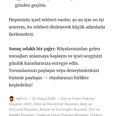
gözden geçirin.
Hepimizin içsel rehberi vardır; şu an için en iyi
yontem, bu rehberi dinleyerek küçük adımlarla
ilerlemektir.
Sonuç odaklı bir çağrı:
Rüyalarınızdan gelen
mesajları anlamaya başlayın ve içsel sezginizi
günlük kararlarınıza entegre edin.
Yorumlarınızı paylaşın veya deneyimlerinizi
bizimle paylaşın — rüyalarınızı birlikte
keşfedelim!
Yazar
Yayın
Kategoriler
admin
20 Mayıs 2026
Aile ve İnsan İlişkileri
tarihi
Rüyaları
,
Altın, Para ve Mücevher Rüyaları
,
Araç ve
Yolculuk Rüyaları
,
Böcek ve Sürüngen Rüyaları
,
Din ve
İbadet Rüyaları
,
Doğa ve Hava Olayları Rüyaları
,
Düğün,