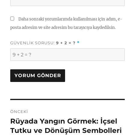
Daha sonraki yorumlarımda kullanılması için adım, e-
posta adresim ve site adresim bu tarayıcıya kaydedilsin.
GÜVENLIK SORUSU:
9 + 2 = ?
*
Yazı
ÖNCEKI
gezinmesi
Rüyada Yangın Görmek: İçsel
Önceki
yazı:
Tutku ve Dönüşüm Sembolleri