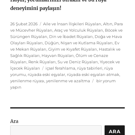
deneyimini paylaşın!
Yayın
Kategoriler
26 Şubat 2026
Aile ve İnsan İlişkileri Rüyaları
,
Altın, Para
tarihi
ve Mücevher Rüyaları
,
Araç ve Yolculuk Rüyaları
,
Böcek ve
Sürüngen Rüyaları
,
Din ve İbadet Rüyaları
,
Doğa ve Hava
Olayları Rüyaları
,
Düğün, Nişan ve Kutlama Rüyaları
,
Ev
ve Mekan Rüyaları
,
Giyim ve Kıyafet Rüyaları
,
Hastalık ve
Sağlık Rüyaları
,
Hayvan Rüyaları
,
Ölüm ve Cenaze
Rüyaları
,
Renk Rüyaları
,
Su ve Deniz Rüyaları
,
Yiyecek ve
Etiketler
İçecek Rüyaları
içsel ferahlama
,
rüya tabirleri
,
rüya
yorumu
,
rüyada eski eşyalar
,
rüyada eski eşyaları atmak
,
Rüyada
yenilenme rüyası
,
yenilenme ve azaltma
bir yorum
Eski
yapın
Eşyaları
Atmak:
İçsel
Ferahlama
ve
Ara
Yeni
Başlangıçlar
ARA