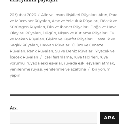
Yayın
Kategoriler
26 Şubat 2026
Aile ve İnsan İlişkileri Rüyaları
,
Altın, Para
tarihi
ve Mücevher Rüyaları
,
Araç ve Yolculuk Rüyaları
,
Böcek ve
Sürüngen Rüyaları
,
Din ve İbadet Rüyaları
,
Doğa ve Hava
Olayları Rüyaları
,
Düğün, Nişan ve Kutlama Rüyaları
,
Ev
ve Mekan Rüyaları
,
Giyim ve Kıyafet Rüyaları
,
Hastalık ve
Sağlık Rüyaları
,
Hayvan Rüyaları
,
Ölüm ve Cenaze
Rüyaları
,
Renk Rüyaları
,
Su ve Deniz Rüyaları
,
Yiyecek ve
Etiketler
İçecek Rüyaları
içsel ferahlama
,
rüya tabirleri
,
rüya
yorumu
,
rüyada eski eşyalar
,
rüyada eski eşyaları atmak
,
Rüyada
yenilenme rüyası
,
yenilenme ve azaltma
bir yorum
Eski
yapın
Eşyaları
Atmak:
İçsel
Ferahlama
ve
Ara
Yeni
Başlangıçlar
ARA
için