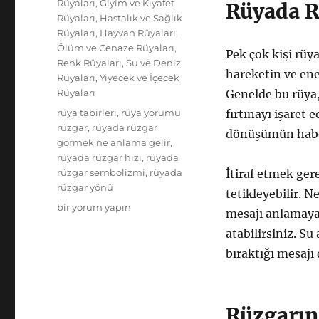
Rüyaları
,
Giyim ve Kıyafet
Rüyada R
Rüyaları
,
Hastalık ve Sağlık
Rüyaları
,
Hayvan Rüyaları
,
Ölüm ve Cenaze Rüyaları
,
Pek çok kişi rüy
Renk Rüyaları
,
Su ve Deniz
hareketin ve ene
Rüyaları
,
Yiyecek ve İçecek
Rüyaları
Genelde bu rüya,
Etiketler
rüya tabirleri
,
rüya yorumu
fırtınayı işaret e
rüzgar
,
rüyada rüzgar
dönüşümün haberc
görmek ne anlama gelir
,
rüyada rüzgar hızı
,
rüyada
rüzgar sembolizmi
,
rüyada
İtiraf etmek ger
rüzgar yönü
tetikleyebilir. N
Rüyada
bir yorum yapın
mesajı anlamaya 
Rüzgar
atabilirsiniz. Su
Görmek:
Anlamı
bıraktığı mesajı
ve
Rüya
Tabirleri
Rüzgarın
için