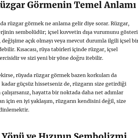
üzgar Görmenin Temel Anlamı
ada rüzgar görmek ne anlama gelir diye sorar. Rüzgar,
rjinin sembolüdür; içsel kuvvetin dışa vurumunu gösteri
 değişime açık olmayı veya mevcut durumla ilgili içsel bi
debilir. Kısacası, rüya tabirleri içinde rüzgar, içsel
isidir ve sizi yeni bir yöne doğru itebilir.
ekirse, rüyada rüzgar görmek bazen korkuları da
e kadar güçsüz hissetseniz de, rüzgarın size getirdiği
çalışırsanız, hayatta bir noktada daha net adımlar
 an için en iyi yaklaşım, rüzgarın kendisini değil, size
 dinlemektir.
 Yönü ve Hızının Sembolizmi