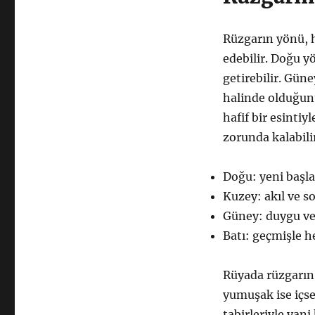
Rüzgarın yönü, h
edebilir. Doğu y
getirebilir. Gün
halinde olduğunu
hafif bir esintiy
zorunda kalabilir
Doğu: yeni başla
Kuzey: akıl ve s
Güney: duygu ve 
Batı: geçmişle 
Rüyada rüzgarın 
yumuşak ise içse
tabirleriyle yani