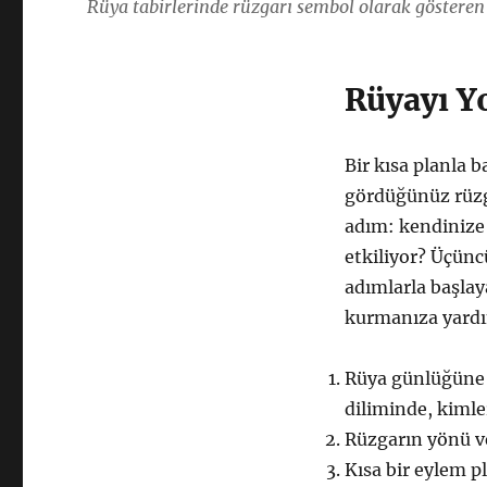
Rüya tabirlerinde rüzgarı sembol olarak gösteren 
Rüyayı Y
Bir kısa planla 
gördüğünüz rüzga
adım: kendinize
etkiliyor? Üçünc
adımlarla başlaya
kurmanıza yardı
Rüya günlüğüne 
diliminde, kimle
Rüzgarın yönü ve
Kısa bir eylem p