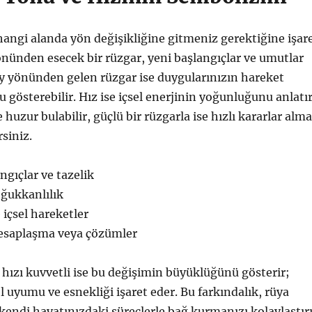
angi alanda yön değişikliğine gitmeniz gerektiğine işar
önünden esecek bir rüzgar, yeni başlangıçlar ve umutlar
ey yönünden gelen rüzgar ise duygularınızın hareket
 gösterebilir. Hız ise içsel enerjinin yoğunluğunu anlatır
le huzur bulabilir, güçlü bir rüzgarla ise hızlı kararlar alm
siniz.
ngıçlar ve tazelik
oğukkanlılık
içsel hareketler
hesaplaşma veya çözümler
hızı kuvvetli ise bu değişimin büyüklüğünü gösterir;
l uyumu ve esnekliği işaret eder. Bu farkındalık, rüya
 kendi hayatınızdaki süreçlerle bağ kurmanızı kolaylaştırı