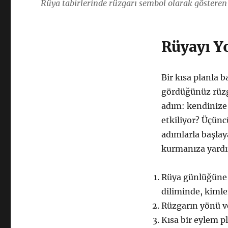
Rüya tabirlerinde rüzgarı sembol olarak gösteren 
Rüyayı Y
Bir kısa planla 
gördüğünüz rüzga
adım: kendinize
etkiliyor? Üçünc
adımlarla başlaya
kurmanıza yardı
Rüya günlüğüne 
diliminde, kimle
Rüzgarın yönü ve
Kısa bir eylem p