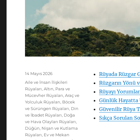
Yayın
14 Mayıs 2026
Rüyada Rüzgar 
tarihi
Kategoriler
Aile ve İnsan İlişkileri
Rüzgarın Yönü v
Rüyaları
,
Altın, Para ve
Rüyayı Yorumlam
Mücevher Rüyaları
,
Araç ve
Günlük Hayatta
Yolculuk Rüyaları
,
Böcek
ve Sürüngen Rüyaları
,
Din
Güvenilir Rüya T
ve İbadet Rüyaları
,
Doğa
Sıkça Sorulan So
ve Hava Olayları Rüyaları
,
Düğün, Nişan ve Kutlama
Rüyaları
,
Ev ve Mekan