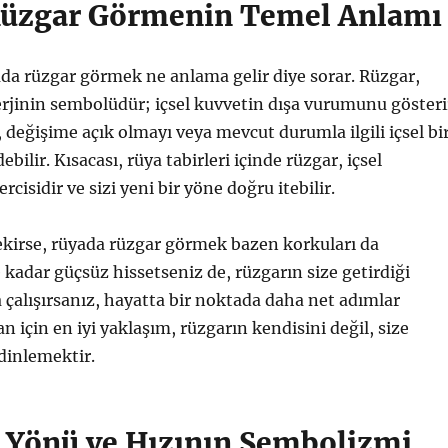
üzgar Görmenin Temel Anlamı
ada rüzgar görmek ne anlama gelir diye sorar. Rüzgar,
rjinin sembolüdür; içsel kuvvetin dışa vurumunu gösteri
 değişime açık olmayı veya mevcut durumla ilgili içsel bi
debilir. Kısacası, rüya tabirleri içinde rüzgar, içsel
isidir ve sizi yeni bir yöne doğru itebilir.
ekirse, rüyada rüzgar görmek bazen korkuları da
e kadar güçsüz hissetseniz de, rüzgarın size getirdiği
çalışırsanız, hayatta bir noktada daha net adımlar
 an için en iyi yaklaşım, rüzgarın kendisini değil, size
 dinlemektir.
 Yönü ve Hızının Sembolizmi