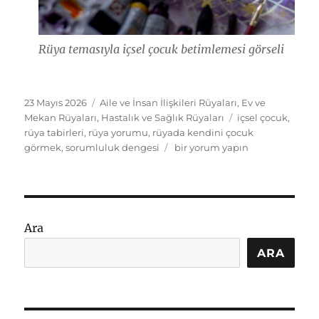
Rüya temasıyla içsel çocuk betimlemesi görseli
Yayın
Kategoriler
23 Mayıs 2026
Aile ve İnsan İlişkileri Rüyaları
,
Ev ve
tarihi
Etiketler
Mekan Rüyaları
,
Hastalık ve Sağlık Rüyaları
içsel çocuk
,
rüya tabirleri
,
rüya yorumu
,
rüyada kendini çocuk
Rüyada
görmek
,
sorumluluk dengesi
bir yorum yapın
Kendini
Çocuk
Görmek:
İçsel
Denge
Ara
ve
Tabirler
ARA
için