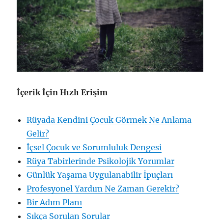
İçerik İçin Hızlı Erişim
Rüyada Kendini Çocuk Görmek Ne Anlama
Gelir?
İçsel Çocuk ve Sorumluluk Dengesi
Rüya Tabirlerinde Psikolojik Yorumlar
Günlük Yaşama Uygulanabilir İpuçları
Profesyonel Yardım Ne Zaman Gerekir?
Bir Adım Planı
Sıkça Sorulan Sorular