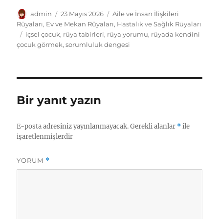
Yazar
Yayın
Kategoriler
admin
23 Mayıs 2026
Aile ve İnsan İlişkileri
tarihi
Rüyaları
,
Ev ve Mekan Rüyaları
,
Hastalık ve Sağlık Rüyaları
Etiketler
içsel çocuk
,
rüya tabirleri
,
rüya yorumu
,
rüyada kendini
çocuk görmek
,
sorumluluk dengesi
Bir yanıt yazın
E-posta adresiniz yayınlanmayacak.
Gerekli alanlar
*
ile
işaretlenmişlerdir
YORUM
*