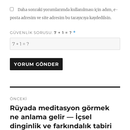
Daha sonraki yorumlarımda kullanılması için adım, e-
posta adresim ve site adresim bu tarayıcıya kaydedilsin.
GÜVENLIK SORUSU:
7 + 1 = ?
*
Yazı
ÖNCEKI
gezinmesi
Rüyada meditasyon görmek
Önceki
yazı:
ne anlama gelir — İçsel
dinginlik ve farkındalık tabiri