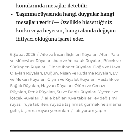
konularında mesajlar iletebilir.
Taşınma rüyasında hangi duygular hangi
mesajları verir?
— Özellikle hissettiğiniz
korku veya heyecan, hangi alanda değişim
ihtiyacı olduğuna işaret eder.
Yayın
Kategoriler
6 Şubat 2026
Aile ve İnsan İlişkileri Rüyaları
,
Altın, Para
tarihi
ve Mücevher Rüyaları
,
Araç ve Yolculuk Rüyaları
,
Böcek ve
Sürüngen Rüyaları
,
Din ve İbadet Rüyaları
,
Doğa ve Hava
Olayları Rüyaları
,
Düğün, Nişan ve Kutlama Rüyaları
,
Ev
ve Mekan Rüyaları
,
Giyim ve Kıyafet Rüyaları
,
Hastalık ve
Sağlık Rüyaları
,
Hayvan Rüyaları
,
Ölüm ve Cenaze
Rüyaları
,
Renk Rüyaları
,
Su ve Deniz Rüyaları
,
Yiyecek ve
Etiketler
İçecek Rüyaları
aile bağları rüya tabirleri
,
ev değişimi
rüyası
,
rüya tabirleri
,
rüyada taşınmak görmek ne anlama
Rüyada
gelir
,
taşınma rüyası yorumları
bir yorum yapın
Taşınmak
Görmek
Ne