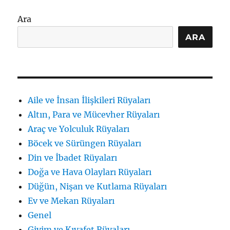
Anlama
Gelir:
Ara
İçsel
Mesajı
ARA
ve
Aile
Bağları
için
Aile ve İnsan İlişkileri Rüyaları
Altın, Para ve Mücevher Rüyaları
Araç ve Yolculuk Rüyaları
Böcek ve Sürüngen Rüyaları
Din ve İbadet Rüyaları
Doğa ve Hava Olayları Rüyaları
Düğün, Nişan ve Kutlama Rüyaları
Ev ve Mekan Rüyaları
Genel
Giyim ve Kıyafet Rüyaları